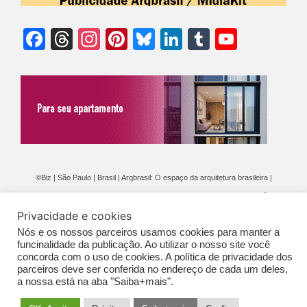
Facebook
Threads
Instagram
Pinterest
Bluesky
LinkedIn
Tumblr
YouTu
Chann
©Biz | São Paulo | Brasil | Arqbrasil: O espaço da arquitetura brasileira |
Expediente
|
Contato
|
Newsletter
/
PolíticaDePrivacidade
/
CONDIÇÕES
Privacidade e cookies
GERAIS DE PUBLICAÇÃO (CGP
)
Nós e os nossos parceiros usamos cookies para manter a
funcinalidade da publicação. Ao utilizar o nosso site você
concorda com o uso de cookies. A política de privacidade dos
parceiros deve ser conferida no endereço de cada um deles,
a nossa está na aba "Saiba+mais".