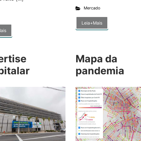
Mercado
Leia+Mais
ais
ertise
Mapa da
italar
pandemia