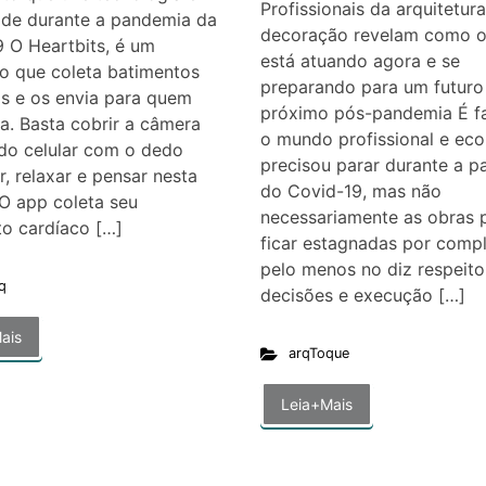
Profissionais da arquitetura
ade durante a pandemia da
decoração revelam como o
 O Heartbits, é um
está atuando agora e se
vo que coleta batimentos
preparando para um futuro
s e os envia para quem
próximo pós-pandemia É f
. Basta cobrir a câmera
o mundo profissional e ec
 do celular com o dedo
precisou parar durante a 
r, relaxar e pensar nesta
do Covid-19, mas não
O app coleta seu
necessariamente as obras 
o cardíaco […]
ficar estagnadas por compl
pelo menos no diz respeito
q
decisões e execução […]
ais
arqToque
Leia+Mais