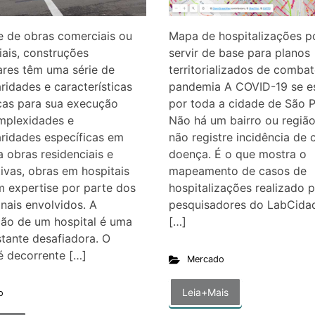
e de obras comerciais ou
Mapa de hospitalizações 
iais, construções
servir de base para planos
ares têm uma série de
territorializados de combat
aridades e características
pandemia A COVID-19 se e
cas para sua execução
por toda a cidade de São P
plexidades e
Não há um bairro ou regiã
aridades específicas em
não registre incidência de 
a obras residenciais e
doença. É o que mostra o
ivas, obras em hospitais
mapeamento de casos de
 expertise por parte dos
hospitalizações realizado 
onais envolvidos. A
pesquisadores do LabCida
ção de um hospital é uma
[…]
tante desafiadora. O
é decorrente […]
Mercado
Leia+Mais
o