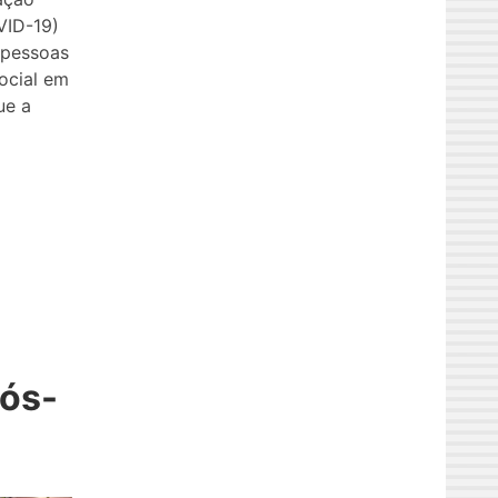
VID-19)
 pessoas
ocial em
ue a
pós-