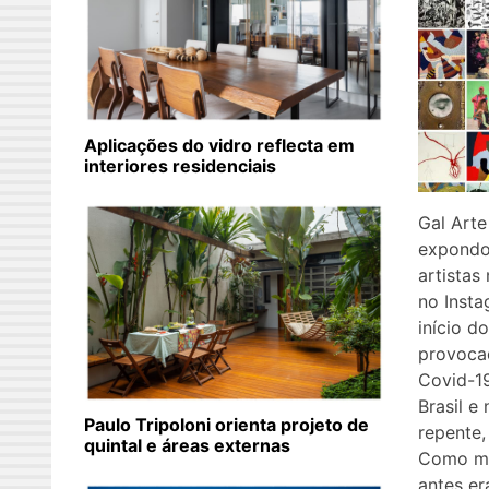
Aplicações do vidro reflecta em
interiores residenciais
Gal Art
expondo
artistas
no Insta
início d
provoca
Covid-19
Brasil e
Paulo Tripoloni orienta projeto de
repente,
quintal e áreas externas
Como mo
antes er