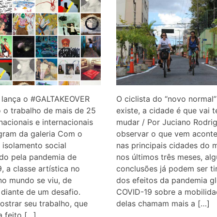
e lança o #GALTAKEOVER
O ciclista do “novo normal”
 o trabalho de mais de 25
existe, a cidade é que vai t
 nacionais e internacionais
mudar / Por Juciano Rodri
gram da galeria Com o
observar o que vem acont
o isolamento social
nas principais cidades do
do pela pandemia de
nos últimos três meses, al
, a classe artística no
conclusões já podem ser ti
 no mundo se viu, de
dos efeitos da pandemia gl
 diante de um desafio.
COVID-19 sobre a mobilida
strar seu trabalho, que
delas chamam mais a […]
a feito […]