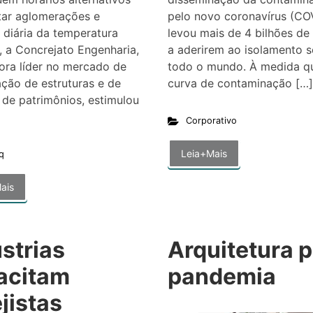
tar aglomerações e
pelo novo coronavírus (CO
diária da temperatura
levou mais de 4 bilhões de
, a Concrejato Engenharia,
a aderirem ao isolamento s
ora líder no mercado de
todo o mundo. À medida q
ção de estruturas e de
curva de contaminação […]
 de patrimônios, estimulou
Corporativo
Leia+Mais
q
ais
strias
Arquitetura 
acitam
pandemia
jistas