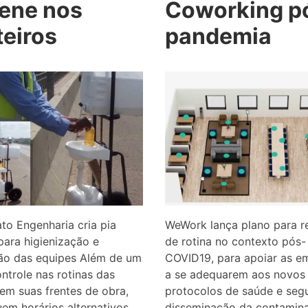
iene nos
Coworking p
teiros
pandemia
to Engenharia cria pia
WeWork lança plano para 
 para higienização e
de rotina no contexto pós-
ão das equipes Além de um
COVID19, para apoiar as e
ontrole nas rotinas das
a se adequarem aos novos
em suas frentes de obra,
protocolos de saúde e seg
uem horários alternativos
disseminação da contamin