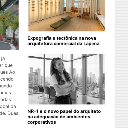
Expografia e tectônica na nova
arquitetura comercial da Lapima
 já
er que
gues Ao
ecendo
 mundo
gumas
radas
obal da
NR-1 e o novo papel do arquiteto
de. Duas
na adequação de ambientes
corporativos