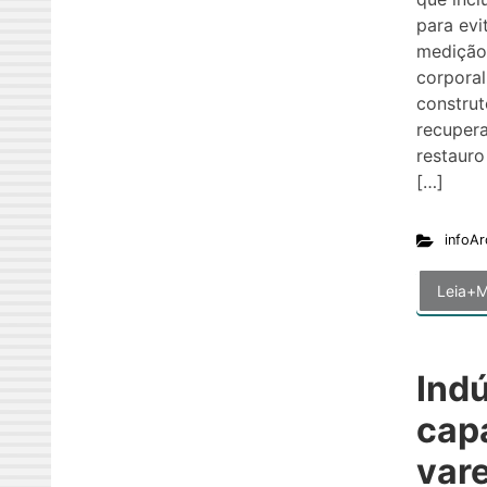
para evi
medição 
corporal
construt
recupera
restauro
[…]
infoAr
Leia+M
Indú
cap
vare