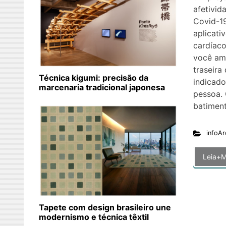
afetivid
Covid-19
aplicati
cardíaco
você ama
traseira
Técnica kigumi: precisão da
indicado
marcenaria tradicional japonesa
pessoa. 
batiment
infoAr
Leia+M
Tapete com design brasileiro une
modernismo e técnica têxtil