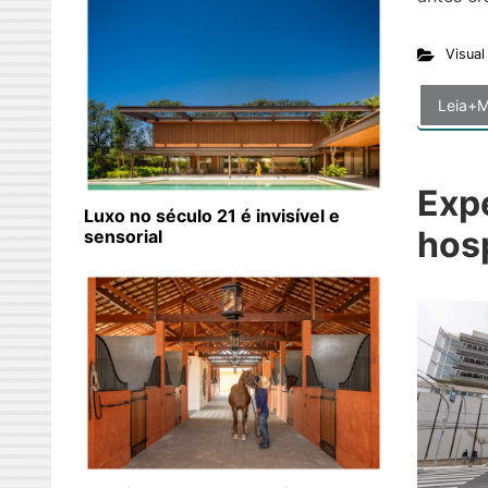
Visual
Leia+M
Exp
Luxo no século 21 é invisível e
hosp
sensorial