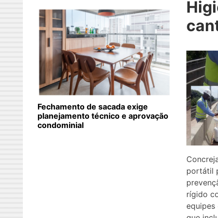
Hig
can
Fechamento de sacada exige
planejamento técnico e aprovação
condominial
Concreja
portátil
prevenç
rígido c
equipes 
que incl