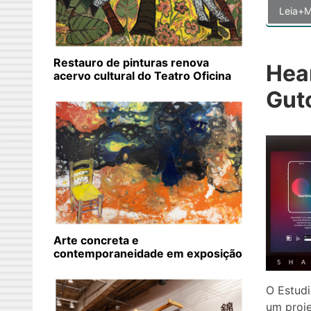
Leia+M
Restauro de pinturas renova
Hear
acervo cultural do Teatro Oficina
Gut
Arte concreta e
contemporaneidade em exposição
O Estudi
um proje