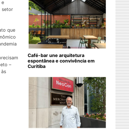
 e
 setor
ato que
onômico
pandemia
Café-bar une arquitetura
precisam
espontânea e convivência em
eto –
Curitiba
 às