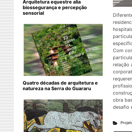
Arquitetura equestre alia
biossegurança e percepção
sensorial
Diferent
residenc
hospital
particul
específi
Com com
particul
relação 
corporat
requerem
Quatro décadas de arquitetura e
profissi
natureza na Serra do Guararu
constru
obra bas
desafio 
Projet