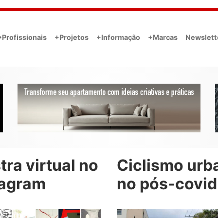
•Profissionais
+Projetos
+Informação
+Marcas
Newslett
ra virtual no
Ciclismo urb
tagram
no pós-covid