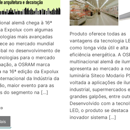
ional alemã chega à 16ª
da Expolux com algumas
Produto oferece todas as
nologias mais avançadas
vantagens da tecnologia L
rece ao mercado mundial
como longa vida útil e alta
obal no desenvolvimento de
eficiência energética. A O
cnologias para o mercado
multinacional alemã de ilu
inação, a OSRAM marca
apresenta ao mercado a n
 na 16ª edição da Expolux
luminária Siteco Modario P
Internacional da Indústria da
voltada a aplicações de il
ão, maior evento para as
industrial, supermercados 
s do segmento na […]
grandes galpões, entre outr
Desenvolvido com a tecnol
to
LED, o produto se destaca 
inovador sistema […]
ais