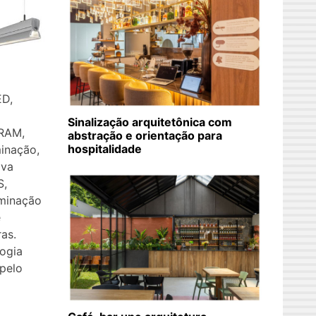
ED,
Sinalização arquitetônica com
SRAM,
abstração e orientação para
hospitalidade
minação,
ova
S,
uminação
e
as.
ogia
pelo