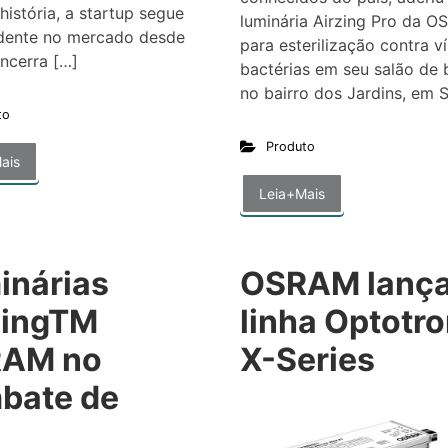
história, a startup segue
luminária Airzing Pro da 
dente no mercado desde
para esterilização contra ví
ncerra […]
bactérias em seu salão de 
no bairro dos Jardins, em 
to
Produto
ais
Leia+Mais
inárias
OSRAM lança
ZingTM
linha Optotro
AM no
X-Series
bate de