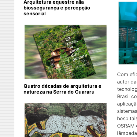
Arquitetura equestre alia
biossegurança e percepção
sensorial
Com efi
autorida
Quatro décadas de arquitetura e
tecnolo
natureza na Serra do Guararu
Brasil 
aplicaçã
sistema
hospitai
OSRAM d
lâmpadas