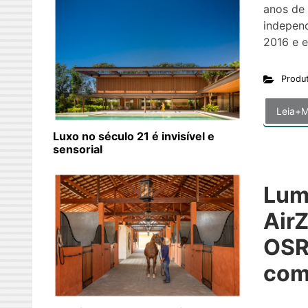
anos de 
indepen
2016 e e
Produ
Leia+M
Luxo no século 21 é invisível e
sensorial
Lum
Air
OSR
com