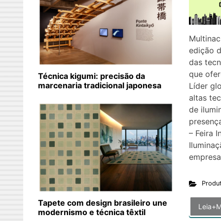
Multinac
edição 
das tec
que ofe
Técnica kigumi: precisão da
marcenaria tradicional japonesa
Líder gl
altas te
de ilum
presença
– Feira 
Iluminaç
empresa
Produ
Tapete com design brasileiro une
Leia+M
modernismo e técnica têxtil