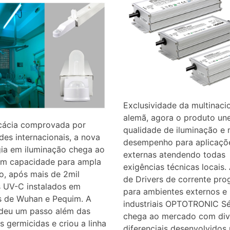
Exclusividade da multinaci
alemã, agora o produto un
cácia comprovada por
qualidade de iluminação e
des internacionais, a nova
desempenho para aplicaçõ
gia em iluminação chega ao
externas atendendo todas
com capacidade para ampla
exigências técnicas locais. 
o, após mais de 2mil
de Drivers de corrente pro
s UV-C instalados em
para ambientes externos e
s de Wuhan e Pequim. A
industriais OPTOTRONIC Sér
eu um passo além das
chega ao mercado com div
 germicidas e criou a linha
diferenciais desenvolvidos 