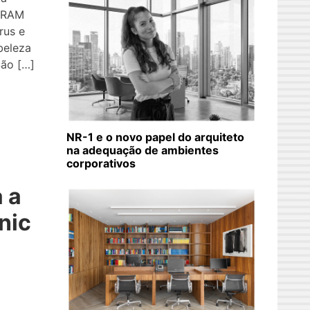
OSRAM
rus e
beleza
São […]
NR-1 e o novo papel do arquiteto
na adequação de ambientes
corporativos
 a
nic