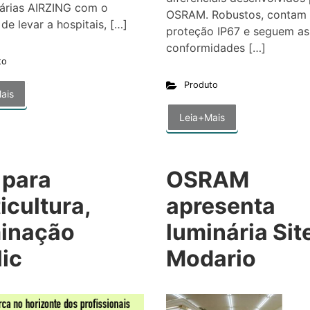
nárias AIRZING com o
OSRAM. Robustos, contam
 de levar a hospitais, […]
proteção IP67 e seguem as
conformidades […]
to
Produto
ais
Leia+Mais
 para
OSRAM
icultura,
apresenta
minação
luminária Sit
ic
Modario