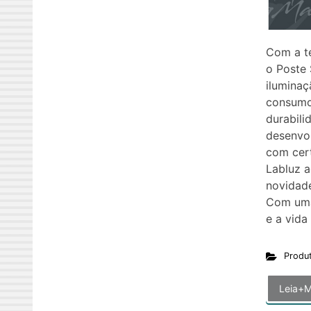
Com a te
o Poste
iluminaç
consumo 
durabili
desenvo
com cert
Labluz 
novidade
Com uma
e a vida 
Produ
Leia+M