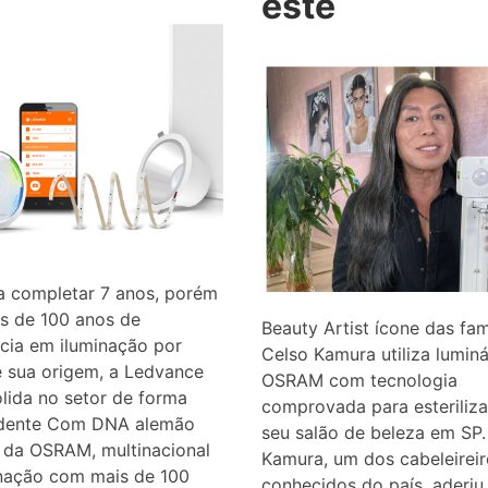
este
a completar 7 anos, porém
s de 100 anos de
Beauty Artist ícone das fa
cia em iluminação por
Celso Kamura utiliza luminá
e sua origem, a Ledvance
OSRAM com tecnologia
lida no setor de forma
comprovada para esteriliz
dente Com DNA alemão
seu salão de beleza em SP.
 da OSRAM, multinacional
Kamura, um dos cabeleireir
inação com mais de 100
conhecidos do país, aderiu