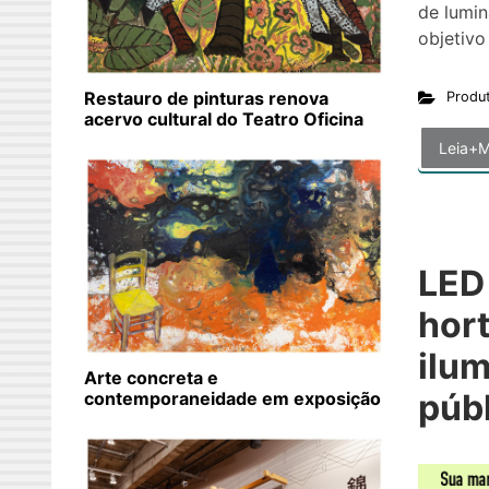
de lumi
objetivo
Restauro de pinturas renova
Produ
acervo cultural do Teatro Oficina
Leia+M
LED
hort
ilu
Arte concreta e
públ
contemporaneidade em exposição