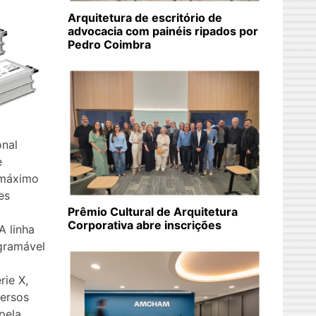
Arquitetura de escritório de
advocacia com painéis ripados por
Pedro Coimbra
onal
e
 máximo
es
Prêmio Cultural de Arquitetura
Corporativa abre inscrições
A linha
gramável
ie X,
ersos
pela