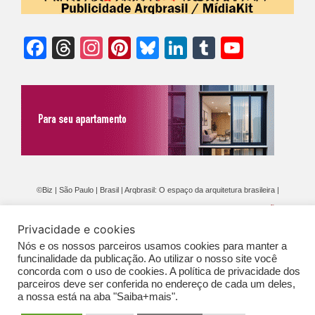
Facebook
Threads
Instagram
Pinterest
Bluesky
LinkedIn
Tumblr
YouTu
Chann
©Biz | São Paulo | Brasil | Arqbrasil: O espaço da arquitetura brasileira |
Expediente
|
Contato
|
Newsletter
/
PolíticaDePrivacidade
/
CONDIÇÕES
Privacidade e cookies
GERAIS DE PUBLICAÇÃO (CGP
)
Nós e os nossos parceiros usamos cookies para manter a
funcinalidade da publicação. Ao utilizar o nosso site você
concorda com o uso de cookies. A política de privacidade dos
parceiros deve ser conferida no endereço de cada um deles,
a nossa está na aba "Saiba+mais".