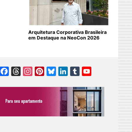
Arquitetura Corporativa Brasileira
em Destaque na NeoCon 2026
Facebook
Threads
Instagram
Pinterest
Bluesky
LinkedIn
Tumblr
YouTube
Channel