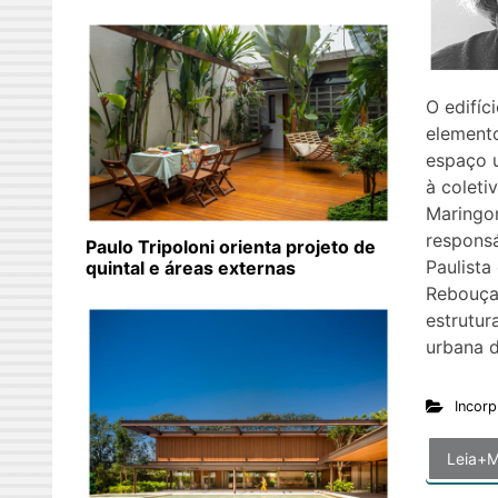
O edifíc
element
espaço 
à coleti
Maringo
responsá
Paulo Tripoloni orienta projeto de
Paulista
quintal e áreas externas
Rebouça
estrutu
urbana 
Incorp
Leia+M