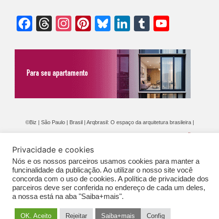
Facebook
Threads
Instagram
Pinterest
Bluesky
LinkedIn
Tumblr
YouTu
Chann
©Biz | São Paulo | Brasil | Arqbrasil: O espaço da arquitetura brasileira |
Expediente
|
Contato
|
Newsletter
/
PolíticaDePrivacidade
/
CONDIÇÕES
Privacidade e cookies
GERAIS DE PUBLICAÇÃO (CGP
)
Nós e os nossos parceiros usamos cookies para manter a
funcinalidade da publicação. Ao utilizar o nosso site você
concorda com o uso de cookies. A política de privacidade dos
parceiros deve ser conferida no endereço de cada um deles,
a nossa está na aba "Saiba+mais".
OK. Aceito
Rejeitar
Saiba+mais
Config