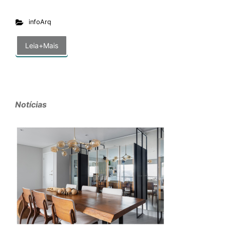
infoArq
Leia+Mais
Notícias