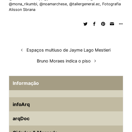
@mona_rikumbi
,
@noamarchese
,
@tallergeneral.ec
,
Fotografia
d
o
A
t
d
r
k
r
Alisson Sbrana
I
o
p
s
e
y
n
k
p
s
t
Espaços multiuso de Jayme Lago Mestieri
Bruno Moraes indica o piso
Informação
infoArq
arqDoc