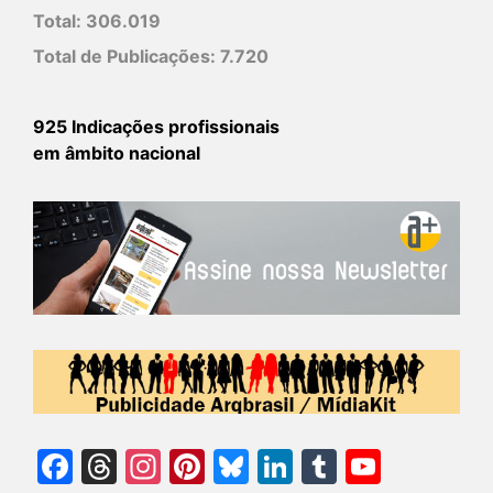
Total:
306.019
Total de Publicações:
7.720
925 Indicações profissionais
em âmbito nacional
Facebook
Threads
Instagram
Pinterest
Bluesky
LinkedIn
Tumblr
YouTu