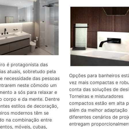
ro é protagonista das
ias atuais, sobretudo pela
Opções para banheiros est
te necessidade das pessoas
vez mais compactas e robu
ntrarem neste cômodo um
conta das soluções de desi
ento a sós para relaxar e
Torneiras e misturadores
o corpo e da mente. Dentre
compactos estão em alta p
entes estilos de decoração,
além da melhor adaptação
eiros modernos têm se
diferentes cenários de proj
do na combinação entre
entregam proporcionalmen
entos, móveis, cubas,