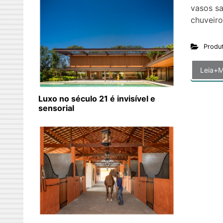
vasos san
chuveiro
Produ
Leia+M
Luxo no século 21 é invisível e
sensorial