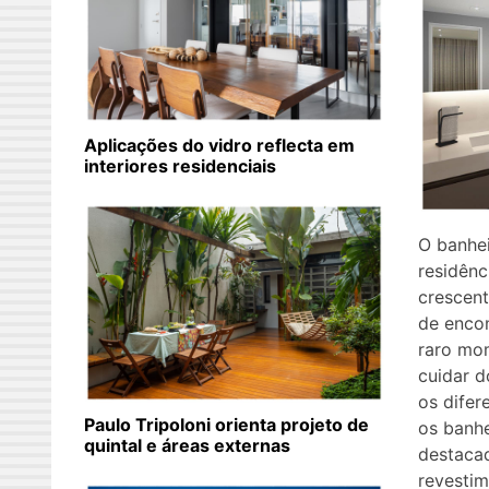
Aplicações do vidro reflecta em
interiores residenciais
O banhei
residênc
crescen
de enco
raro mom
cuidar d
os difer
Paulo Tripoloni orienta projeto de
os banh
quintal e áreas externas
destaca
revestim