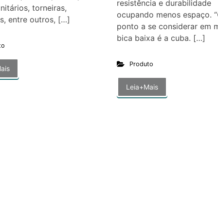
resistência e durabilidade
itários, torneiras,
ocupando menos espaço. “
s, entre outros, […]
ponto a se considerar em 
bica baixa é a cuba. […]
to
Produto
ais
Leia+Mais