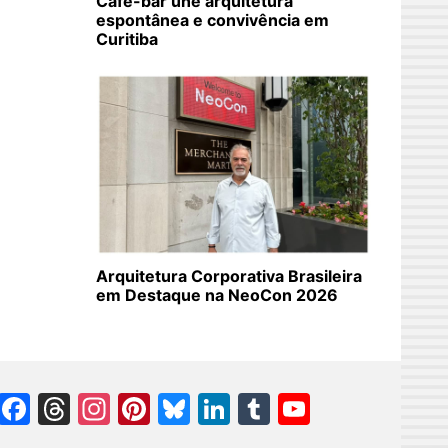
Café-bar une arquitetura
espontânea e convivência em
Curitiba
Arquitetura Corporativa Brasileira
em Destaque na NeoCon 2026
Facebook
Threads
Instagram
Pinterest
Bluesky
LinkedIn
Tumblr
YouTube
Channel