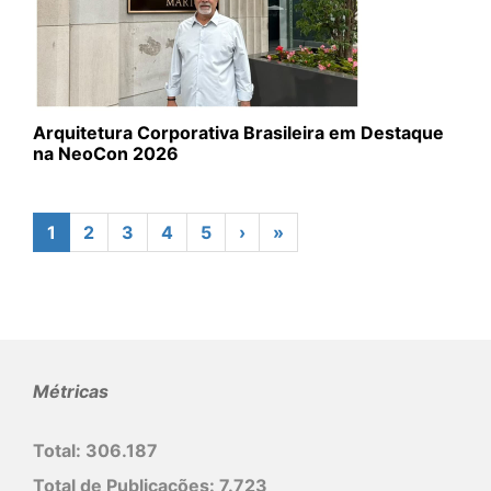
Arquitetura Corporativa Brasileira em Destaque
na NeoCon 2026
1
2
3
4
5
›
»
Métricas
Total:
306.187
Total de Publicações:
7.723