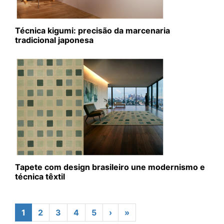
Técnica kigumi: precisão da marcenaria
tradicional japonesa
Tapete com design brasileiro une modernismo e
técnica têxtil
1
2
3
4
5
›
»