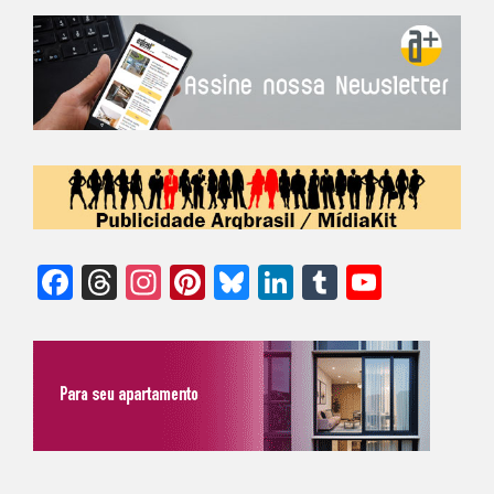
Facebook
Threads
Instagram
Pinterest
Bluesky
LinkedIn
Tumblr
YouTu
Chann