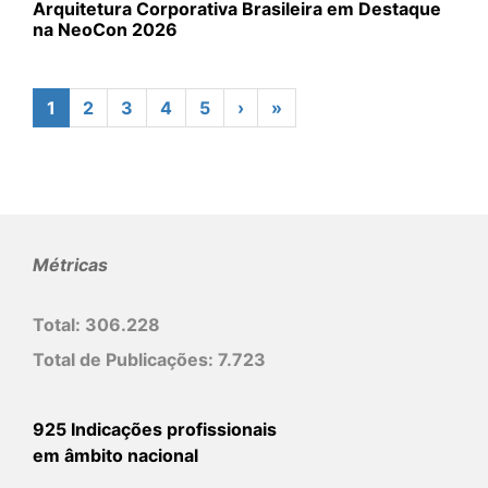
Arquitetura Corporativa Brasileira em Destaque
na NeoCon 2026
1
2
3
4
5
›
»
Métricas
Total:
306.228
Total de Publicações:
7.723
925 Indicações profissionais
em âmbito nacional