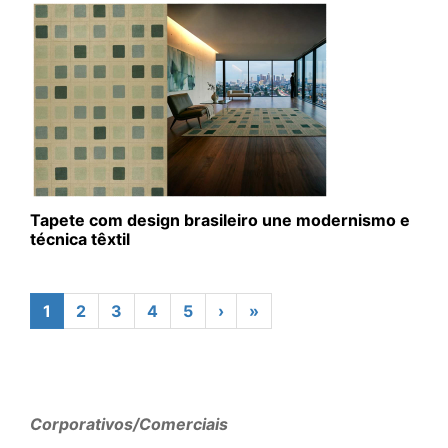
Tapete com design brasileiro une modernismo e
técnica têxtil
1
2
3
4
5
›
»
Corporativos/Comerciais