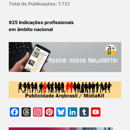
Total de Publicações:
7.721
925 Indicações profissionais
em âmbito nacional
Facebook
Threads
Instagram
Pinterest
Bluesky
LinkedIn
Tumblr
YouTu
Chann