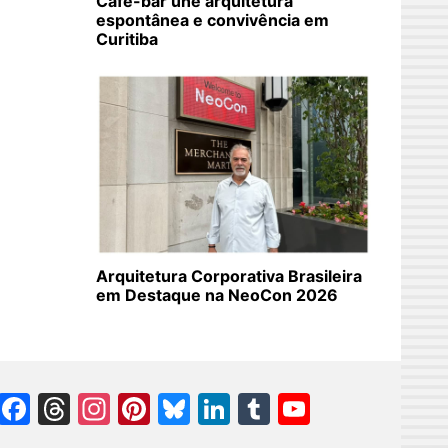
Café-bar une arquitetura
espontânea e convivência em
Curitiba
Arquitetura Corporativa Brasileira
em Destaque na NeoCon 2026
Facebook
Threads
Instagram
Pinterest
Bluesky
LinkedIn
Tumblr
YouTube
Channel