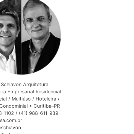
Schiavon Arquitetura
ura Empresarial Residencial
ial / Multiúso / Hoteleira /
Condominial • Curitiba–PR
3-1102 / (41) 988-611-989
bsa.com.br
ioschiavon