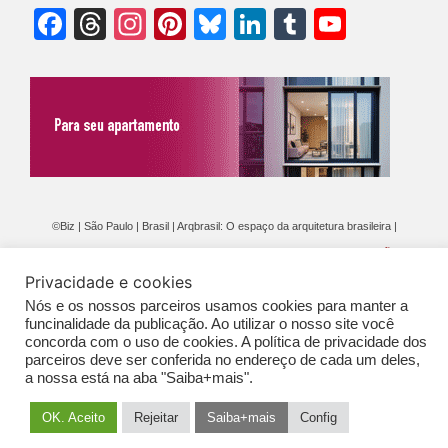
Facebook
Threads
Instagram
Pinterest
Bluesky
LinkedIn
Tumblr
YouTu
Chann
©Biz | São Paulo | Brasil | Arqbrasil: O espaço da arquitetura brasileira |
Expediente
|
Contato
|
Newsletter
/
PolíticaDePrivacidade
/
CONDIÇÕES
Privacidade e cookies
GERAIS DE PUBLICAÇÃO (CGP
)
Nós e os nossos parceiros usamos cookies para manter a
funcinalidade da publicação. Ao utilizar o nosso site você
concorda com o uso de cookies. A política de privacidade dos
parceiros deve ser conferida no endereço de cada um deles,
a nossa está na aba "Saiba+mais".
OK. Aceito
Rejeitar
Saiba+mais
Config