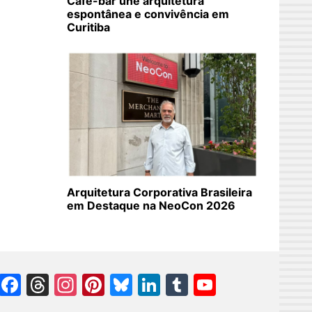
Café-bar une arquitetura
espontânea e convivência em
Curitiba
Arquitetura Corporativa Brasileira
em Destaque na NeoCon 2026
Facebook
Threads
Instagram
Pinterest
Bluesky
LinkedIn
Tumblr
YouTube
Channel