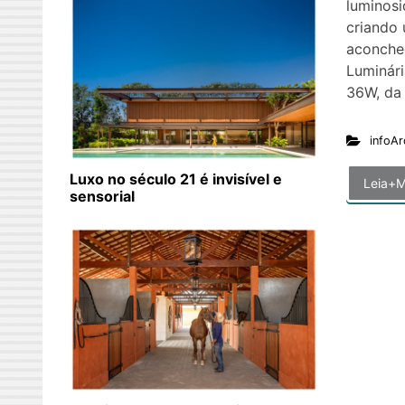
luminosi
criando
aconche
Luminár
36W, da
infoAr
Luxo no século 21 é invisível e
Leia+M
sensorial