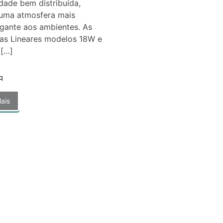
dade bem distribuída,
 uma atmosfera mais
gante aos ambientes. As
ias Lineares modelos 18W e
 […]
q
ais