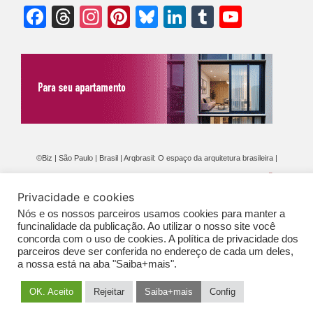
Facebook
Threads
Instagram
Pinterest
Bluesky
LinkedIn
Tumblr
YouTu
Chann
©Biz | São Paulo | Brasil | Arqbrasil: O espaço da arquitetura brasileira |
Expediente
|
Contato
|
Newsletter
/
PolíticaDePrivacidade
/
CONDIÇÕES
Privacidade e cookies
GERAIS DE PUBLICAÇÃO (CGP
)
Nós e os nossos parceiros usamos cookies para manter a
funcinalidade da publicação. Ao utilizar o nosso site você
concorda com o uso de cookies. A política de privacidade dos
parceiros deve ser conferida no endereço de cada um deles,
a nossa está na aba "Saiba+mais".
OK. Aceito
Rejeitar
Saiba+mais
Config