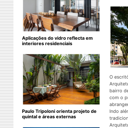
Aplicações do vidro reflecta em
interiores residenciais
O escrit
Arquitet
bairro d
com o pr
abrangen
Indo alé
Paulo Tripoloni orienta projeto de
quintal e áreas externas
tradicion
Arquitet