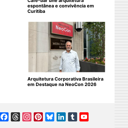
Café-bar une arquitetura
espontânea e convivência em
Curitiba
Arquitetura Corporativa Brasileira
em Destaque na NeoCon 2026
Facebook
Threads
Instagram
Pinterest
Bluesky
LinkedIn
Tumblr
YouTube
Channel