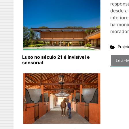
respons
desde a 
interior
harmonio
moradore
Projet
Luxo no século 21 é invisível e
Leia+M
sensorial