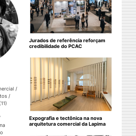
Jurados de referência reforçam
credibilidade do PCAC
ercial /
tos /
11)
/
Expografia e tectônica na nova
arquitetura comercial da Lapima
ina
io