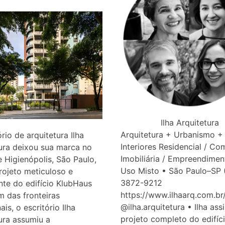
Ilha Arquitetura
Arquitetura + Urbanismo +
ório de arquitetura Ilha
Interiores Residencial / Com
ura deixou sua marca no
Imobiliária / Empreendimen
e Higienópolis, São Paulo,
Uso Misto • São Paulo–SP (
ojeto meticuloso e
3872-9212
te do edifício KlubHaus
https://www.ilhaarq.com.br
m das fronteiras
@ilha.arquitetura • Ilha ass
ais, o escritório Ilha
projeto completo do edifíc
ura assumiu a