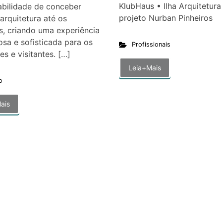
KlubHaus • Ilha Arquitetura
abilidade de conceber
projeto Nurban Pinhei
arquitetura até os
es, criando uma experiência
sa e sofisticada para os
Profissionais
s e visitantes. […]
Leia+Mais
o
ais