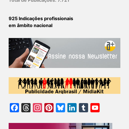
Total de Publicações:
7.721
925 Indicações profissionais
em âmbito nacional
Facebook
Threads
Instagram
Pinterest
Bluesky
LinkedIn
Tumblr
YouTu
Chann