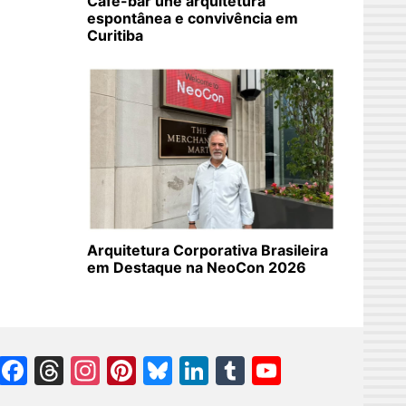
Café-bar une arquitetura
espontânea e convivência em
Curitiba
Arquitetura Corporativa Brasileira
em Destaque na NeoCon 2026
Facebook
Threads
Instagram
Pinterest
Bluesky
LinkedIn
Tumblr
YouTube
Channel