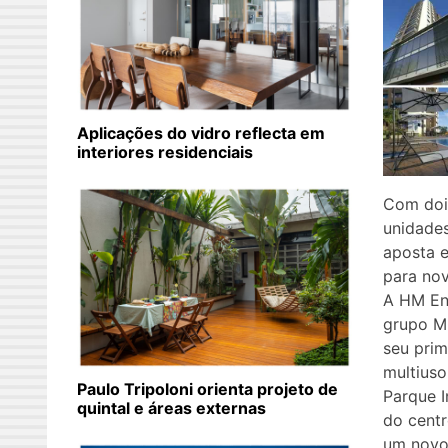
Aplicações do vidro reflecta em
interiores residenciais
Com dois
unidade
aposta 
para no
A HM En
grupo M
seu pri
multiuso
Paulo Tripoloni orienta projeto de
Parque I
quintal e áreas externas
do centr
um novo