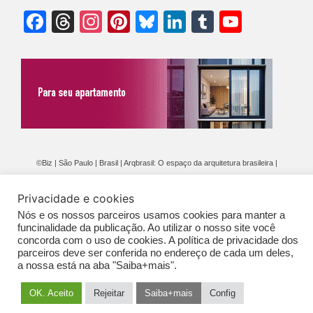
Facebook
Threads
Instagram
Pinterest
Bluesky
LinkedIn
Tumblr
YouTu
Chann
©Biz | São Paulo | Brasil | Arqbrasil: O espaço da arquitetura brasileira |
Expediente
|
Contato
|
Newsletter
/
PolíticaDePrivacidade
/
CONDIÇÕES
Privacidade e cookies
GERAIS DE PUBLICAÇÃO (CGP
)
Nós e os nossos parceiros usamos cookies para manter a
funcinalidade da publicação. Ao utilizar o nosso site você
concorda com o uso de cookies. A política de privacidade dos
parceiros deve ser conferida no endereço de cada um deles,
a nossa está na aba "Saiba+mais".
OK. Aceito
Rejeitar
Saiba+mais
Config