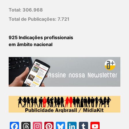
Total:
306.968
Total de Publicações:
7.721
925 Indicações profissionais
em âmbito nacional
Facebook
Threads
Instagram
Pinterest
Bluesky
LinkedIn
Tumblr
YouTu