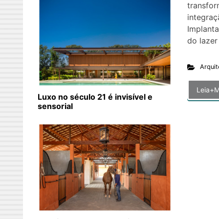
transfor
integraçã
Implanta
do lazer
Arquit
Leia+M
Luxo no século 21 é invisível e
sensorial