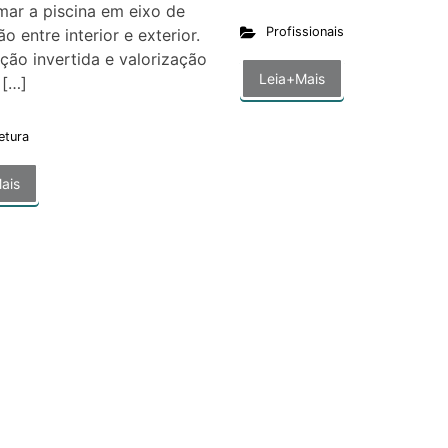
mar a piscina em eixo de
Profissionais
o entre interior e exterior.
ção invertida e valorização
Leia+Mais
 […]
etura
ais