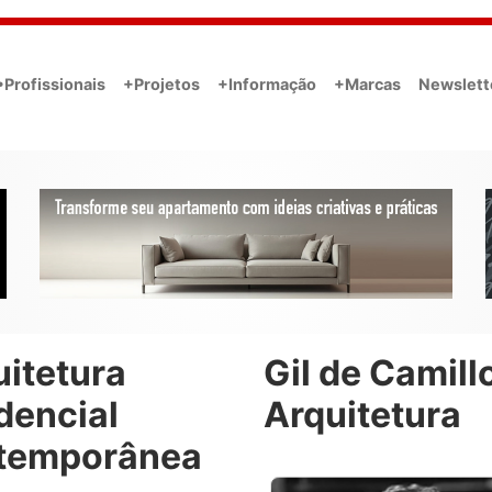
•Profissionais
+Projetos
+Informação
+Marcas
Newslett
uitetura
Gil de Camill
dencial
Arquitetura
temporânea