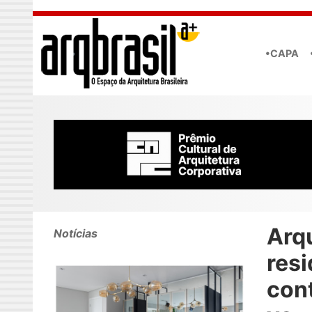
Skip to main content
•CAPA
Arq
Notícias
resi
con