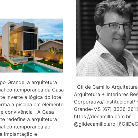
o Grande, a arquitetura
Gil de Camillo Arquitetura
cial contemporânea da Casa
Arquitetura + Interiores Res
nte inverte a lógica do lote
Corporativa/ Institucional
orma a piscina em elemento
Grande–MS (67) 3326-2611
 de convivência A Casa
https://decamillo.com.br
nte redefine a arquitetura
@gildecamillo.arq [§GilDe
cial contemporânea ao
 a implantação e