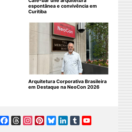
Café-bar une arquitetura
espontânea e convivência em
Curitiba
Arquitetura Corporativa Brasileira
em Destaque na NeoCon 2026
Facebook
Threads
Instagram
Pinterest
Bluesky
LinkedIn
Tumblr
YouTube
Channel