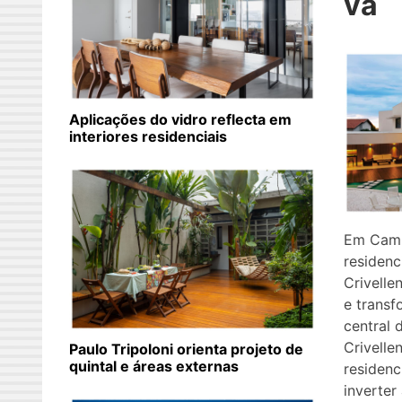
va
Aplicações do vidro reflecta em
interiores residenciais
Em Camp
residen
Crivelle
e transf
central
Crivelle
Paulo Tripoloni orienta projeto de
quintal e áreas externas
residen
inverter