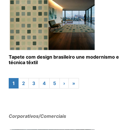
Tapete com design brasileiro une modernismo e
técnica têxtil
1
2
3
4
5
›
»
Corporativos/Comerciais