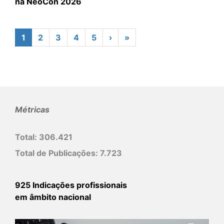
na NeoCon 2026
1
2
3
4
5
›
»
Métricas
Total:
306.421
Total de Publicações:
7.723
925 Indicações profissionais
em âmbito nacional