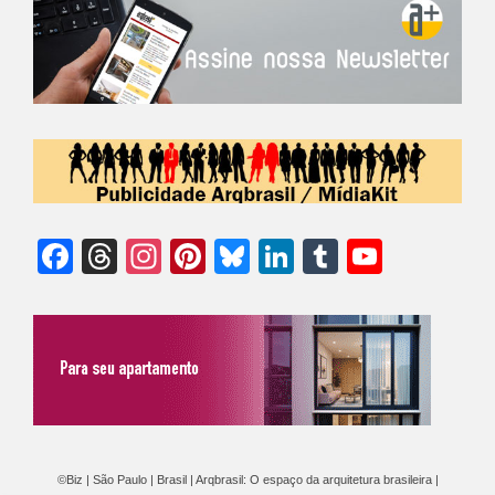
Facebook
Threads
Instagram
Pinterest
Bluesky
LinkedIn
Tumblr
YouTu
Chann
©Biz | São Paulo | Brasil | Arqbrasil: O espaço da arquitetura brasileira |