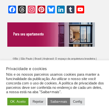
Facebook
Threads
Instagram
Pinterest
Bluesky
LinkedIn
Tumblr
YouTu
Chann
©Biz | São Paulo | Brasil | Arqbrasil: O espaço da arquitetura brasileira |
Expediente
|
Contato
|
Newsletter
/
PolíticaDePrivacidade
/
CONDIÇÕES
Privacidade e cookies
GERAIS DE PUBLICAÇÃO (CGP
)
Nós e os nossos parceiros usamos cookies para manter a
funcinalidade da publicação. Ao utilizar o nosso site você
concorda com o uso de cookies. A política de privacidade dos
parceiros deve ser conferida no endereço de cada um deles,
a nossa está na aba "Saiba+mais".
OK. Aceito
Rejeitar
Saiba+mais
Config