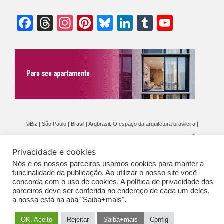
Facebook
Threads
Instagram
Pinterest
Bluesky
LinkedIn
Tumblr
YouTu
Chann
©Biz | São Paulo | Brasil | Arqbrasil: O espaço da arquitetura brasileira |
Expediente
|
Contato
|
Newsletter
/
PolíticaDePrivacidade
/
CONDIÇÕES
Privacidade e cookies
GERAIS DE PUBLICAÇÃO (CGP
)
Nós e os nossos parceiros usamos cookies para manter a
funcinalidade da publicação. Ao utilizar o nosso site você
concorda com o uso de cookies. A política de privacidade dos
parceiros deve ser conferida no endereço de cada um deles,
a nossa está na aba "Saiba+mais".
OK. Aceito
Rejeitar
Saiba+mais
Config