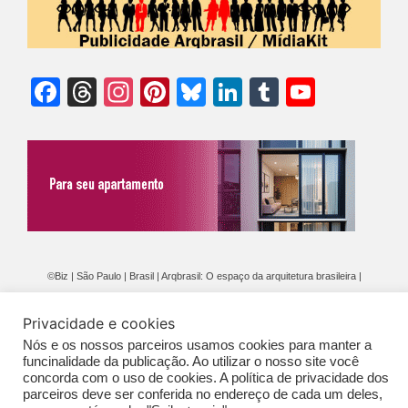
Facebook
Threads
Instagram
Pinterest
Bluesky
LinkedIn
Tumblr
YouTu
Chann
©Biz | São Paulo | Brasil | Arqbrasil: O espaço da arquitetura brasileira |
Expediente
|
Contato
|
Newsletter
/
PolíticaDePrivacidade
/
CONDIÇÕES
Privacidade e cookies
GERAIS DE PUBLICAÇÃO (CGP
)
Nós e os nossos parceiros usamos cookies para manter a
funcinalidade da publicação. Ao utilizar o nosso site você
concorda com o uso de cookies. A política de privacidade dos
parceiros deve ser conferida no endereço de cada um deles,