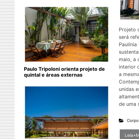
Projeto 
será ref
Paulínia
sustenta
maio, a 
interior
Paulo Tripoloni orienta projeto de
a mesma
quintal e áreas externas
Contemp
unidas e
altament
de uma 
Corpo
Leia+M