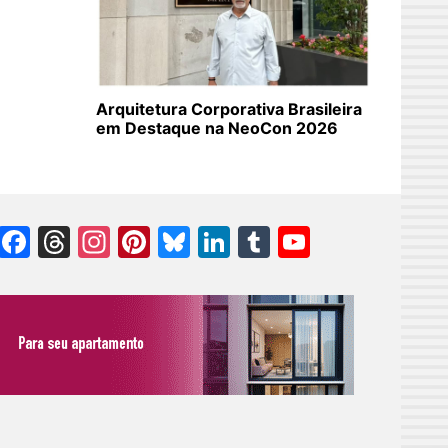
Arquitetura Corporativa Brasileira
em Destaque na NeoCon 2026
Facebook
Threads
Instagram
Pinterest
Bluesky
LinkedIn
Tumblr
YouTube
Channel