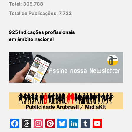
Total:
305.788
Total de Publicações:
7.722
925 Indicações profissionais
em âmbito nacional
Facebook
Threads
Instagram
Pinterest
Bluesky
LinkedIn
Tumblr
YouTu