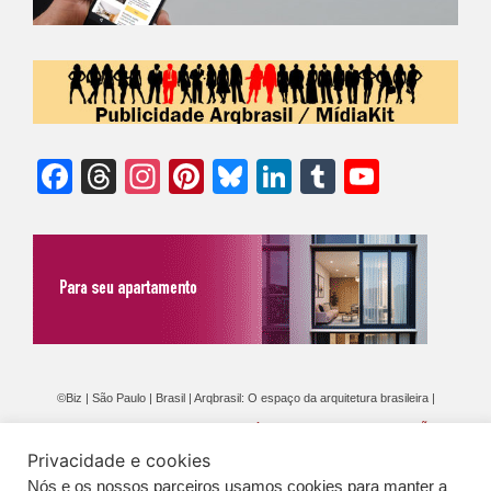
Facebook
Threads
Instagram
Pinterest
Bluesky
LinkedIn
Tumblr
YouTu
Chann
©Biz | São Paulo | Brasil | Arqbrasil: O espaço da arquitetura brasileira |
Expediente
|
Contato
|
Newsletter
/
PolíticaDePrivacidade
/
CONDIÇÕES
Privacidade e cookies
GERAIS DE PUBLICAÇÃO (CGP
)
Nós e os nossos parceiros usamos cookies para manter a