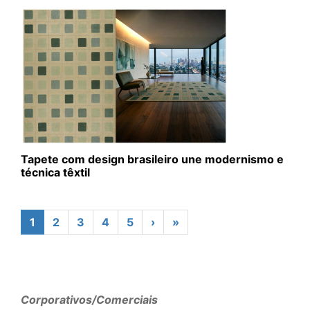
Tapete com design brasileiro une modernismo e
técnica têxtil
1
2
3
4
5
›
»
Corporativos/Comerciais