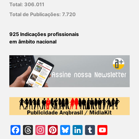
Total:
306.011
Total de Publicações:
7.720
925 Indicações profissionais
em âmbito nacional
Facebook
Threads
Instagram
Pinterest
Bluesky
LinkedIn
Tumblr
YouTu