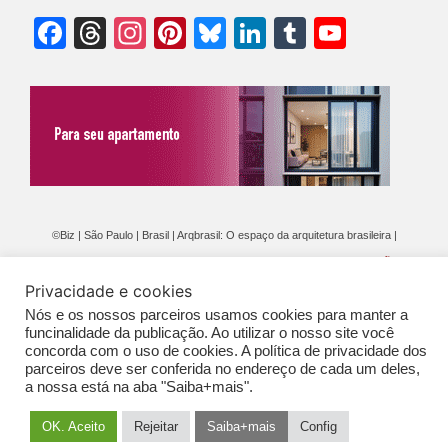
Facebook
Threads
Instagram
Pinterest
Bluesky
LinkedIn
Tumblr
YouTu
Chann
©Biz | São Paulo | Brasil | Arqbrasil: O espaço da arquitetura brasileira |
Expediente
|
Contato
|
Newsletter
/
PolíticaDePrivacidade
/
CONDIÇÕES
Privacidade e cookies
GERAIS DE PUBLICAÇÃO (CGP
)
Nós e os nossos parceiros usamos cookies para manter a
funcinalidade da publicação. Ao utilizar o nosso site você
concorda com o uso de cookies. A política de privacidade dos
parceiros deve ser conferida no endereço de cada um deles,
a nossa está na aba "Saiba+mais".
OK. Aceito
Rejeitar
Saiba+mais
Config