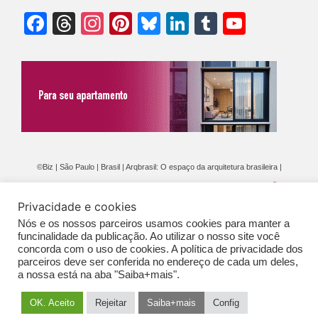
Facebook
Threads
Instagram
Pinterest
Bluesky
LinkedIn
Tumblr
YouTu
Chann
©Biz | São Paulo | Brasil | Arqbrasil: O espaço da arquitetura brasileira |
Expediente
|
Contato
|
Newsletter
/
PolíticaDePrivacidade
/
CONDIÇÕES
Privacidade e cookies
GERAIS DE PUBLICAÇÃO (CGP
)
Nós e os nossos parceiros usamos cookies para manter a
funcinalidade da publicação. Ao utilizar o nosso site você
concorda com o uso de cookies. A política de privacidade dos
parceiros deve ser conferida no endereço de cada um deles,
a nossa está na aba "Saiba+mais".
OK. Aceito
Rejeitar
Saiba+mais
Config