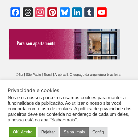
Facebook
Threads
Instagram
Pinterest
Bluesky
LinkedIn
Tumblr
YouTu
Chann
©Biz | São Paulo | Brasil | Arqbrasil: O espaço da arquitetura brasileira |
Expediente
|
Contato
|
Newsletter
/
PolíticaDePrivacidade
/
CONDIÇÕES
Privacidade e cookies
GERAIS DE PUBLICAÇÃO (CGP
)
Nós e os nossos parceiros usamos cookies para manter a
funcinalidade da publicação. Ao utilizar o nosso site você
concorda com o uso de cookies. A política de privacidade dos
parceiros deve ser conferida no endereço de cada um deles,
a nossa está na aba "Saiba+mais".
OK. Aceito
Rejeitar
Saiba+mais
Config