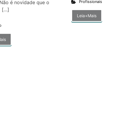
Profissionais
 Não é novidade que o
 […]
Leia+Mais
o
ais