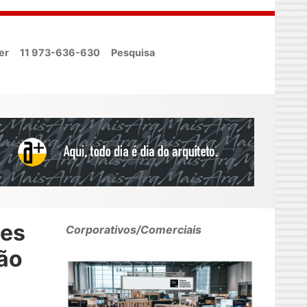
er
11 973-636-630
Pesquisa
aes
Corporativos/Comerciais
ão