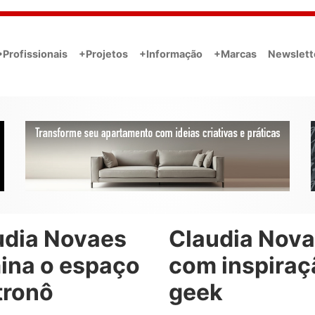
•Profissionais
+Projetos
+Informação
+Marcas
Newslett
udia Novaes
Claudia Nov
mina o espaço
com inspiraç
tronô
geek