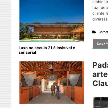
ambiente
faz toda
cliente f
diversas
Comer
Leia+M
Luxo no século 21 é invisível e
sensorial
Pad
art
Cla