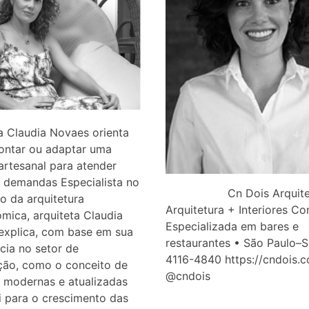
a Claudia Novaes orienta
ntar ou adaptar uma
artesanal para atender
 demandas Especialista no
Cn Dois Arquitet
o da arquitetura
Arquitetura + Interiores Co
mica, arquiteta Claudia
Especializada em bares e
explica, com base em sua
restaurantes • São Paulo–S
cia no setor de
4116-4840 https://cndois.c
ção, como o conceito de
@cndois
 modernas e atualizadas
i para o crescimento das