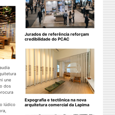
Jurados de referência reforçam
credibilidade do PCAC
audia
quitetura
mi une
so dos
procura
Expografia e tectônica na nova
o lúdico
arquitetura comercial da Lapima
ora,