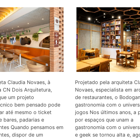
eta Claudia Novaes, à
Projetado pela arquiteta Cl
a CN Dois Arquitetura,
Novaes, especialista em ar
que um projeto
de restaurantes, o Bodoga
écnico bem pensado pode
gastronomia com o univer
iar até mesmo o ticket
jogos Nos últimos anos, a 
 bares, padarias e
por espaços que unam a
antes Quando pensamos em
gastronomia com o univers
ntes, dispor de um
e geek se tornou alta e, ag