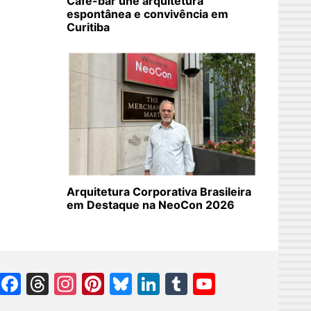
Café-bar une arquitetura
espontânea e convivência em
Curitiba
Arquitetura Corporativa Brasileira
em Destaque na NeoCon 2026
Facebook
Threads
Instagram
Pinterest
Bluesky
LinkedIn
Tumblr
YouTube
Channel