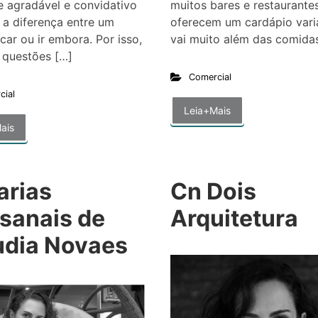
 agradável e convidativo
muitos bares e restaurante
 a diferença entre um
oferecem um cardápio vari
icar ou ir embora. Por isso,
vai muito além das comida
 questões […]
Comercial
cial
Leia+Mais
ais
arias
Cn Dois
esanais de
Arquitetura
udia Novaes