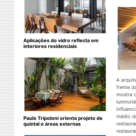
Aplicações do vidro reflecta em
interiores residenciais
A arquit
frente d
mostra 
luminot
influenc
médio de
Paulo Tripoloni orienta projeto de
restaur
quintal e áreas externas
restaura