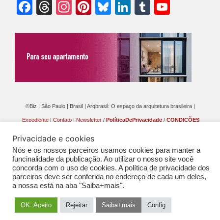
Facebook
Threads
Instagram
Pinterest
Bluesky
LinkedIn
Tumblr
YouTu
Chann
©Biz | São Paulo | Brasil | Arqbrasil: O espaço da arquitetura brasileira |
Expediente
|
Contato
|
Newsletter
/
PolíticaDePrivacidade
/
CONDIÇÕES
GERAIS DE PUBLICAÇÃO (CGP
)
Privacidade e cookies
Nós e os nossos parceiros usamos cookies para manter a
funcinalidade da publicação. Ao utilizar o nosso site você
concorda com o uso de cookies. A política de privacidade dos
parceiros deve ser conferida no endereço de cada um deles,
a nossa está na aba "Saiba+mais".
OK. Aceito
Rejeitar
Saiba+mais
Config