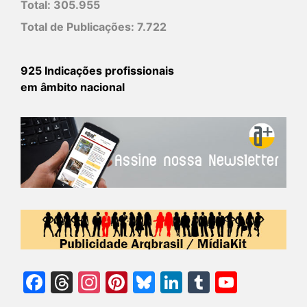
Total:
305.955
Total de Publicações:
7.722
925 Indicações profissionais
em âmbito nacional
Facebook
Threads
Instagram
Pinterest
Bluesky
LinkedIn
Tumblr
YouTu
Chann