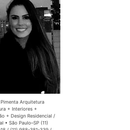
Pimenta Arquitetura
ura + Interiores +
ão + Design Residencial /
l • São Paulo–SP (11)
8 / (11) 988-381-339 /