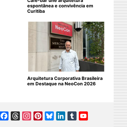
Café-bar une arquitetura
espontânea e convivência em
Curitiba
Arquitetura Corporativa Brasileira
em Destaque na NeoCon 2026
Facebook
Threads
Instagram
Pinterest
Bluesky
LinkedIn
Tumblr
YouTube
Channel