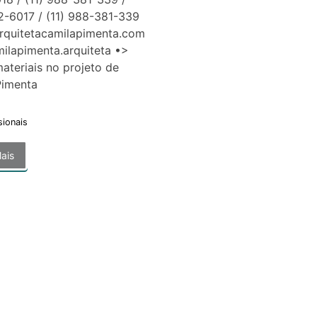
2-6017 / (11) 988-381-339
arquitetacamilapimenta.com
ilapimenta.arquiteta •>
ateriais no projeto de
a Pimenta
sionais
ais