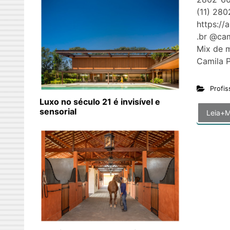
(11) 280
https://
.br @cam
Mix de m
Camil
Profis
Luxo no século 21 é invisível e
sensorial
Leia+M