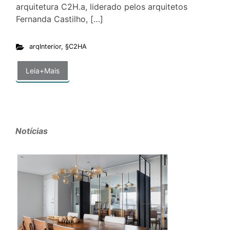
arquitetura C2H.a, liderado pelos arquitetos
Fernanda Castilho, […]
arqInterior
,
§C2HA
Leia+Mais
Notícias