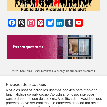
Facebook
Threads
Instagram
Pinterest
Bluesky
LinkedIn
Tumblr
YouTu
Chann
©Biz | São Paulo | Brasil | Arqbrasil: O espaço da arquitetura brasileira |
Expediente
|
Contato
|
Newsletter
/
PolíticaDePrivacidade
/
CONDIÇÕES
Privacidade e cookies
GERAIS DE PUBLICAÇÃO (CGP
)
Nós e os nossos parceiros usamos cookies para manter a
funcinalidade da publicação. Ao utilizar o nosso site você
concorda com o uso de cookies. A política de privacidade dos
parceiros deve ser conferida no endereço de cada um deles,