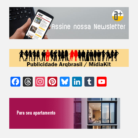
Facebook
Threads
Instagram
Pinterest
Bluesky
LinkedIn
Tumblr
YouTu
Chann