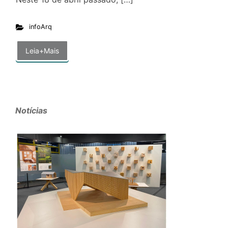
infoArq
Leia+Mais
Notícias