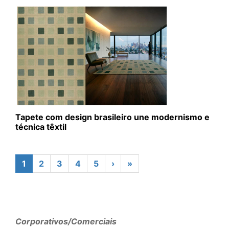
Tapete com design brasileiro une modernismo e
técnica têxtil
1
2
3
4
5
›
»
Corporativos/Comerciais