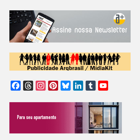
Facebook
Threads
Instagram
Pinterest
Bluesky
LinkedIn
Tumblr
YouTu
Chann