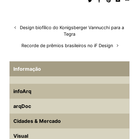
I
o
p
s
e
y
n
k
p
s
t
Design biofílico do Konigsberger Vannucchi para a
Tegra
Recorde de prêmios brasileiros no iF Design
Informação
infoArq
arqDoc
Cidades & Mercado
Visual