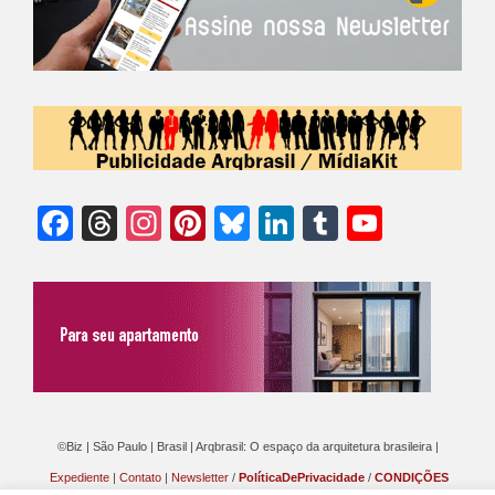
Facebook
Threads
Instagram
Pinterest
Bluesky
LinkedIn
Tumblr
YouTu
Chann
©Biz | São Paulo | Brasil | Arqbrasil: O espaço da arquitetura brasileira |
Expediente
|
Contato
|
Newsletter
/
PolíticaDePrivacidade
/
CONDIÇÕES