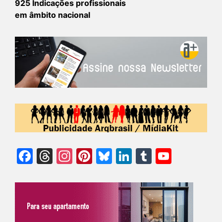
925 Indicações profissionais
em âmbito nacional
Facebook
Threads
Instagram
Pinterest
Bluesky
LinkedIn
Tumblr
YouTu
Chann