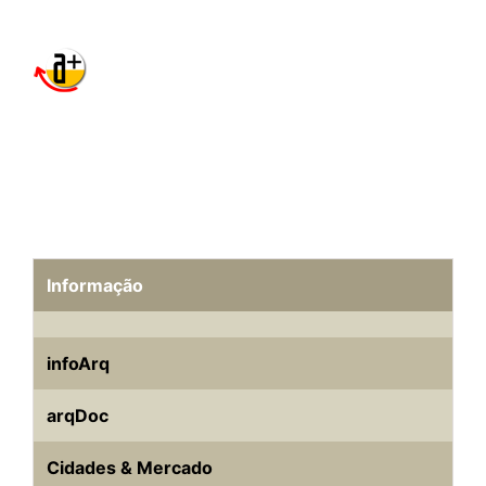
Informação
infoArq
arqDoc
Cidades & Mercado