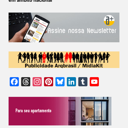
em âmbito nacional
Facebook
Threads
Instagram
Pinterest
Bluesky
LinkedIn
Tumblr
YouTu
Chann