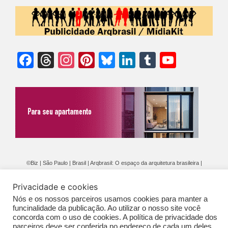
Facebook
Threads
Instagram
Pinterest
Bluesky
LinkedIn
Tumblr
YouTu
Chann
©Biz | São Paulo | Brasil | Arqbrasil: O espaço da arquitetura brasileira |
Expediente
|
Contato
|
Newsletter
/
PolíticaDePrivacidade
/
CONDIÇÕES
Privacidade e cookies
GERAIS DE PUBLICAÇÃO (CGP
)
Nós e os nossos parceiros usamos cookies para manter a
funcinalidade da publicação. Ao utilizar o nosso site você
concorda com o uso de cookies. A política de privacidade dos
parceiros deve ser conferida no endereço de cada um deles,