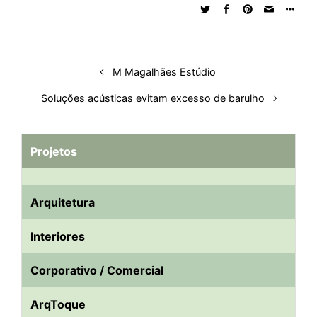
d
o
A
t
d
r
k
r
I
o
p
s
e
y
n
k
p
s
t
M Magalhães Estúdio
Soluções acústicas evitam excesso de barulho
Projetos
Arquitetura
Interiores
Corporativo / Comercial
ArqToque