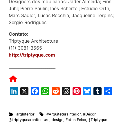
Designers dos mobiliários: Jader Almeida; Finn
Juhl; Pierre Paulin; Inês Schertel; Estúdio Orth;
Marc Sadler; Lucas Recchia; Jacqueline Terpins;
Sergio Rodrigues.
Contato:
Triptyque Architecture
(11) 3081-3565
http://triptyque.com
_______________________
L
X
F
W
R
T
P
B
T
S
i
a
h
e
h
i
l
u
h
n
c
a
d
r
n
u
m
a
arqInterior
#ArquiteturaInterior
,
#Décor
,
k
e
t
d
e
t
e
b
r
@triptyquearchitecture
,
design
,
Fotos Felco
,
§Triptyque
e
b
s
i
a
e
s
l
e