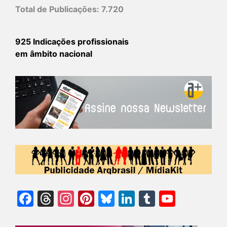
Total de Publicações:
7.720
925 Indicações profissionais
em âmbito nacional
Facebook
Threads
Instagram
Pinterest
Bluesky
LinkedIn
Tumblr
YouTu
Chann