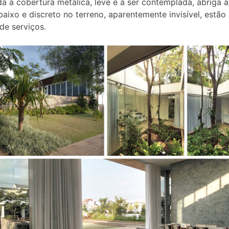
a a cobertura metálica, leve e a ser contemplada, abriga a
abaixo e discreto no terreno, aparentemente invisível, estão
 de serviços.