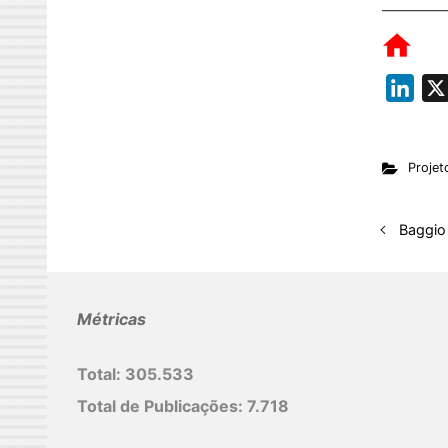
_________
L
i
n
Projet
k
e
d
Baggio
I
n
Métricas
Total:
305.533
Total de Publicações:
7.718