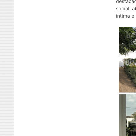
destacad
social; 
íntima e