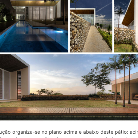
ução organiza-se no plano acima e abaixo deste pátio: ac