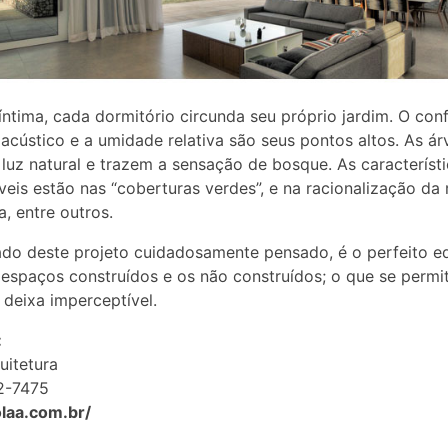
íntima, cada dormitório circunda seu próprio jardim. O con
 acústico e a umidade relativa são seus pontos altos. As ár
a luz natural e trazem a sensação de bosque. As característ
veis estão nas “coberturas verdes”, e na racionalização da
a, entre outros.
ado deste projeto cuidadosamente pensado, é o perfeito eq
 espaços construídos e os não construídos; o que se permit
 deixa imperceptível.
:
uitetura
2-7475
olaa.com.br/