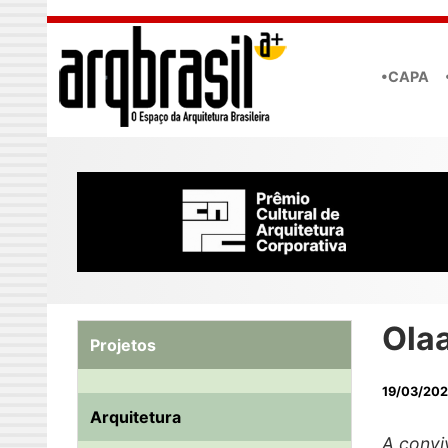
Skip to main content
•CAPA
Ola
Projetos
19/03/202
Arquitetura
A convi