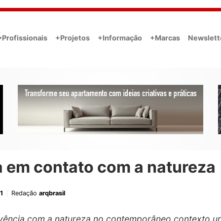
•Profissionais
+Projetos
+Informação
+Marcas
Newslett
a em contato com a natureza
1
Redação
arqbrasil
vência com a natureza no contemporâneo contexto u