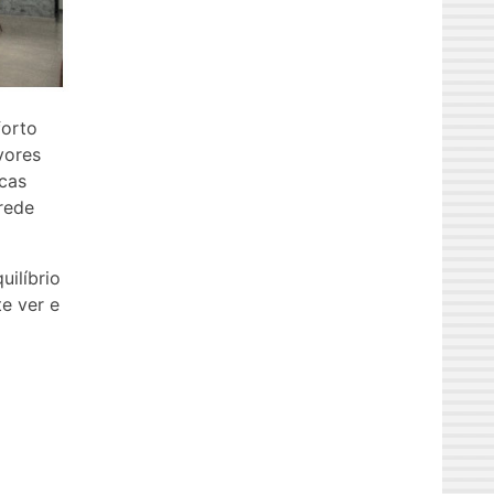
forto
vores
icas
 rede
uilíbrio
e ver e