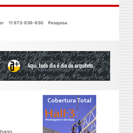
er
11 973-636-630
Pesquisa
rbano