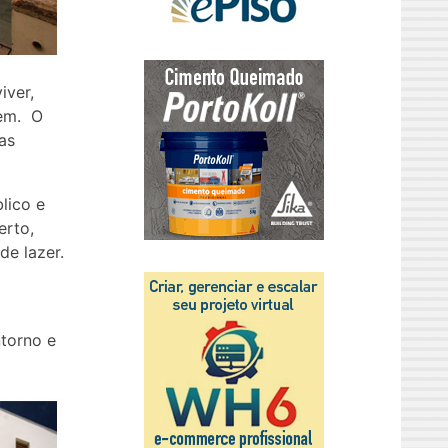
iver,
cem. O
as
lico e
erto,
de lazer.
torno e