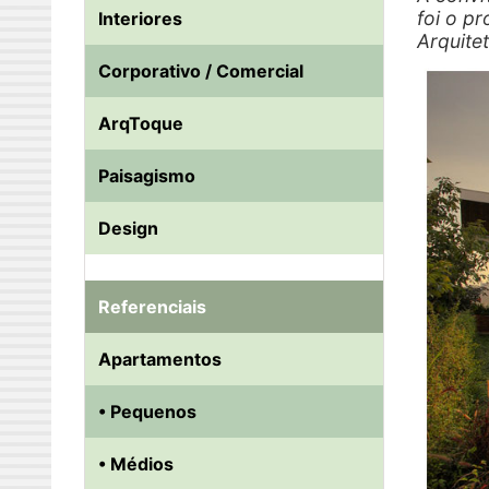
foi o pr
Interiores
Arquite
Corporativo / Comercial
ArqToque
Paisagismo
Design
Referenciais
Apartamentos
• Pequenos
• Médios