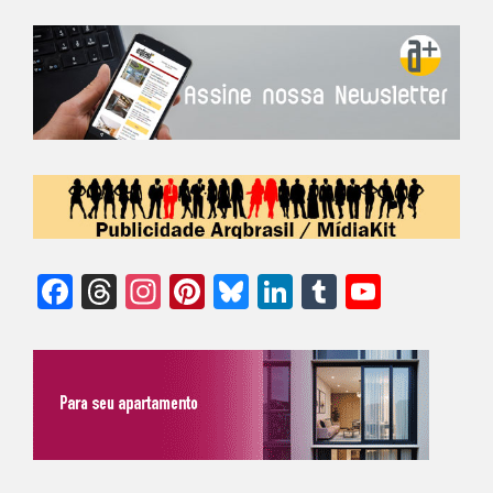
Facebook
Threads
Instagram
Pinterest
Bluesky
LinkedIn
Tumblr
YouTu
Chann