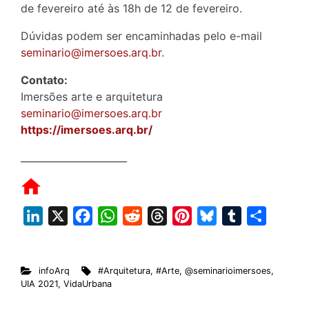
de fevereiro até às 18h de 12 de fevereiro.
Dúvidas podem ser encaminhadas pelo e-mail
seminario@imersoes.arq.br
.
Contato:
Imersões arte e arquitetura
seminario@imersoes.arq.br
https://imersoes.arq.br/
______________________
L
X
F
W
R
T
P
B
T
S
i
a
h
e
h
i
l
u
h
n
c
a
d
r
n
u
m
a
infoArq
#Arquitetura
,
#Arte
,
@seminarioimersoes
,
k
e
t
d
e
t
e
b
r
UIA 2021
,
VidaUrbana
e
b
s
i
a
e
s
l
e