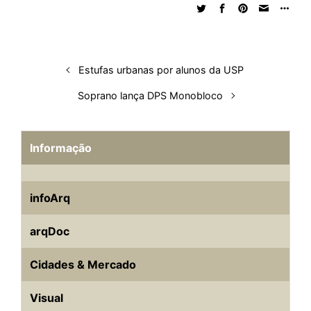
d
o
A
t
d
r
k
r
I
o
p
s
e
y
n
k
p
s
t
Estufas urbanas por alunos da USP
Soprano lança DPS Monobloco
Informação
infoArq
arqDoc
Cidades & Mercado
Visual