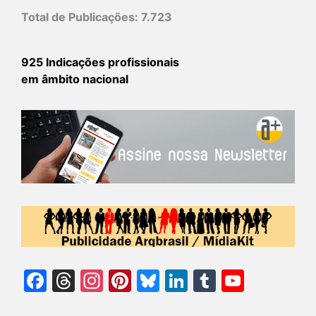
Total de Publicações:
7.723
925 Indicações profissionais
em âmbito nacional
Facebook
Threads
Instagram
Pinterest
Bluesky
LinkedIn
Tumblr
YouTu
Chann