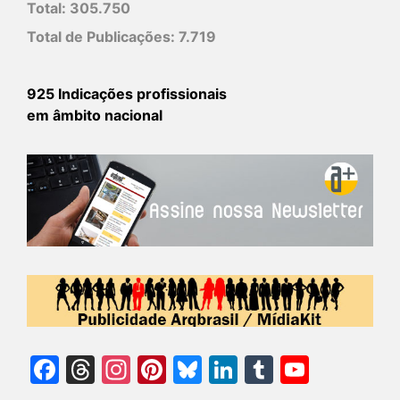
Total:
305.750
Total de Publicações:
7.719
925 Indicações profissionais
em âmbito nacional
Facebook
Threads
Instagram
Pinterest
Bluesky
LinkedIn
Tumblr
YouTu
Chann