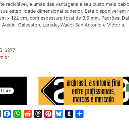
te reciclável, e umas das vantagens é seu custo mais baix
 sua estabilidade dimensional superior. Está disponível em 
cm x 122 cm, com espessura total de 3,5 mm. Padrões: Dal
 Austin, Galveston, Laredo, Waco, San Antonio e Victoria.
25-6277
m.br
X
F
W
R
T
P
B
T
S
a
h
e
h
i
l
u
h