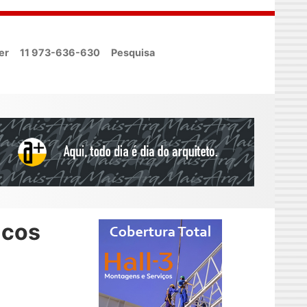
er
11 973-636-630
Pesquisa
icos