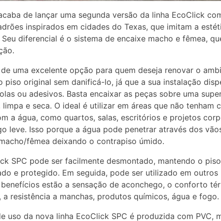
acaba de lançar uma segunda versão da linha EcoClick com
drões inspirados em cidades do Texas, que imitam a estét
 Seu diferencial é o sistema de encaixe macho e fêmea, que
ção.
 de uma excelente opção para quem deseja renovar o amb
 o piso original sem danificá-lo, já que a sua instalação dis
olas ou adesivos. Basta encaixar as peças sobre uma super
, limpa e seca. O ideal é utilizar em áreas que não tenham 
om a água, como quartos, salas, escritórios e projetos corp
go leve. Isso porque a água pode penetrar através dos vão
 macho/fêmea deixando o contrapiso úmido.
ck SPC pode ser facilmente desmontado, mantendo o piso 
do e protegido. Em seguida, pode ser utilizado em outros 
 benefícios estão a sensação de aconchego, o conforto té
, a resistência a manchas, produtos químicos, água e fogo.
e uso da nova linha EcoClick SPC é produzida com PVC, m