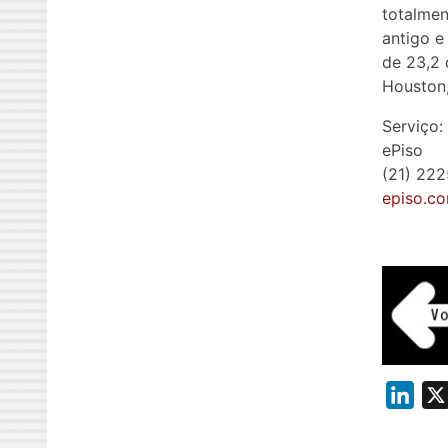
totalmen
antigo e
de 23,2 
Houston,
Serviço:
ePiso
(21) 22
episo.co
L
i