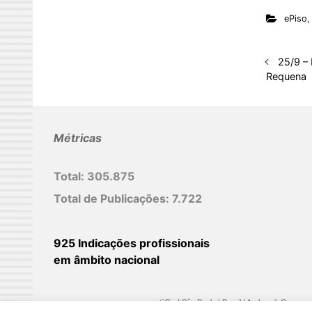
n
ePiso
k
e
d
25/9 – 
Requena
I
n
Métricas
Total:
305.875
Total de Publicações:
7.722
925 Indicações profissionais
em âmbito nacional
©Biz | São Paulo | Brasil | Arqbrasil: O espaç