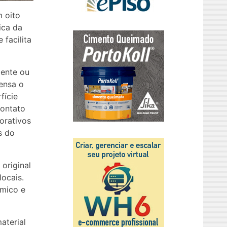
 oito
ica da
 facilita
iente ou
pensa o
fície
contato
orativos
s do
original
locais.
rmico e
aterial