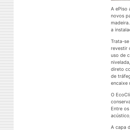
A ePiso 
novos pa
madeira.
a instala
Trata-se
revestir
uso de c
nivelada
direto c
de tráfe
encaixe
O EcoCli
conserva
Entre os
acústico
A capa d