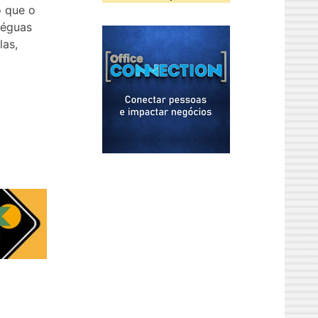
o que o
réguas
las,