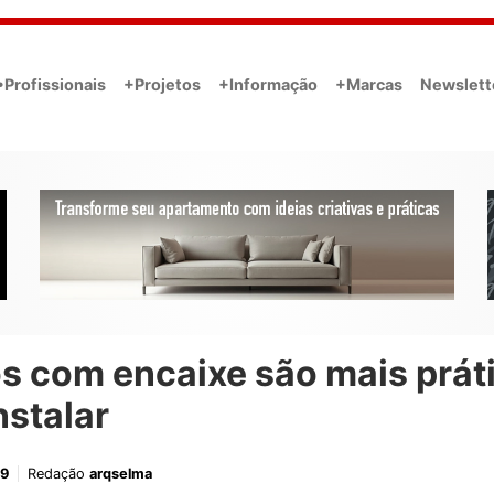
•Profissionais
+Projetos
+Informação
+Marcas
Newslett
s com encaixe são mais prát
nstalar
19
Redação
arqselma