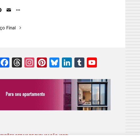
ço Final
Facebook
Threads
Instagram
Pinterest
Bluesky
LinkedIn
Tumblr
YouTube
Channel
DIÇÕES GERAIS DE PUBLICAÇÃO (CGP
)